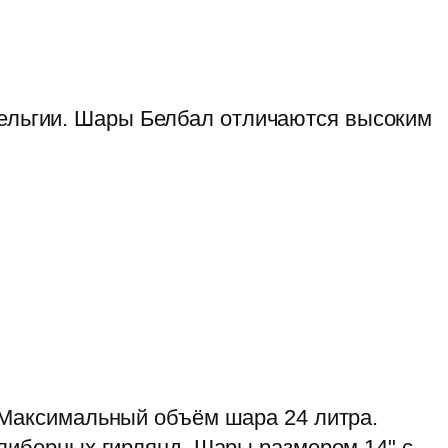
Бельгии. Шары Белбал отличаются высоким
 Максимальный объём шара 24 литра.
либерных гирлянд. Шары размером 14" с