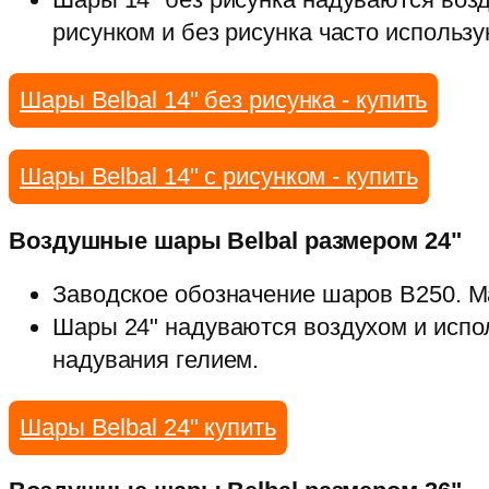
рисунком и без рисунка часто использ
Шары Belbal 14" без рисунка - купить
Шары Belbal 14" с рисунком - купить
Воздушные шары Belbal размером 24"
Заводское обозначение шаров B250. М
Шары 24" надуваются воздухом и испо
надувания гелием.
Шары Belbal 24" купить